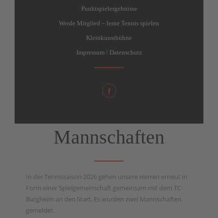
Punktspielergebnisse
Werde Mitglied – lerne Tennis spielen
Kleinkunstbühne
Impressum / Datenschutz
Mannschaften
In der Tennissaison 2026 gehen unsere Herren erneut in
Form einer Spielgemeinschaft gemeinsam mit dem TC
Burgheim an den Start. Es wurden zwei Mannschaften
gemeldet.